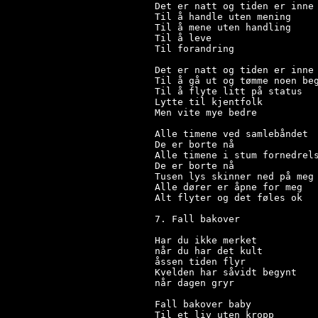
Det er natt og tiden er inne

Til å handle uten mening

Til å mene uten handling

Til å leve

Til forandring

Det er natt og tiden er inne

Til å gå ut og tømme noen beg
Til å flyte litt på status

Lytte til kjentfolk

Men vite mye bedre

Alle timene ved samlebåndet

De er borte nå

Alle timene i stum fornedrels
De er borte nå

Tusen lys skinner ned på meg

Alle dører er åpne for meg

Alt flyter og det føles ok

7. Fall bakover

Har du ikke merket

når du har det kult

åssen tiden flyr

Kvelden har såvidt begynt

når dagen gryr

Fall bakover baby

Til et liv uten kropp
