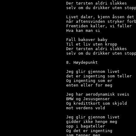
Der tørsten aldri slukkes

selv om du drikker uten stopp
Livet daler, kjenn åssen det 
når aftensvinden stryker forb
Fremtiden kaller, vi faller

Hva kan man si

Fall bakover baby

Til et liv uten kropp

Der tørsten aldri slukkes

selv om du drikker uten stopp
8. Høydepunkt

Jeg glir gjennom livet

det er ingenting som teller

Og ingenting som er

enten eller for meg

Jeg har aerodynamisk sveis

BMW og Jesusgenser

Og kredittkort som skjold

mot verdens vold

Jeg glir gjennom livet

gidder ikke henge meg

opp i bagateller

Og det er ingenting

som tenner meg
