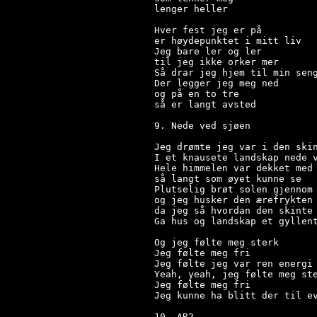
lenger heller

Hver fest jeg er på

er høydepunktet i mitt liv

Jeg bare ler og ler

til jeg ikke orker mer

Så drar jeg hjem til min seng
Der legger jeg meg ned

og på en to tre

så er langt avsted

9. Nede ved sjøen

Jeg drømte jeg var i den skin
I et knausete landskap nede v
Hele himmelen var dekket med 
så langt som øyet kunne se

Plutselig brøt solen gjennom 
og jeg husker den ærefrykten 
da jeg så hvordan den skinte 
Ga hus og landskap et gyllent
Og jeg følte meg sterk

Jeg følte meg fri

Jeg følte jeg var ren energi

Yeah, yeah, jeg følte meg ste
Jeg følte meg fri

Jeg kunne ha blitt der til ev
10. AR2
