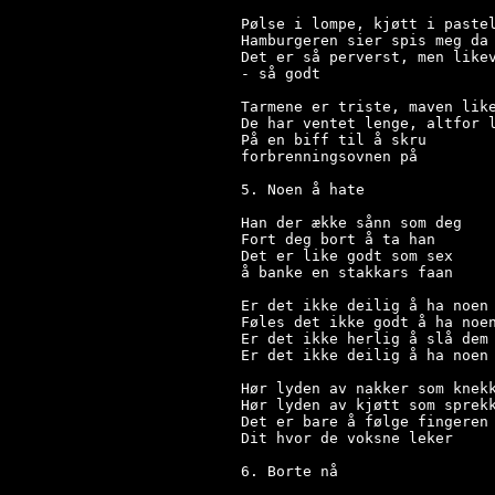
Pølse i lompe, kjøtt i pastel
Hamburgeren sier spis meg da 
Det er så perverst, men likev
- så godt

Tarmene er triste, maven like
De har ventet lenge, altfor l
På en biff til å skru

forbrenningsovnen på

5. Noen å hate

Han der ække sånn som deg

Fort deg bort å ta han

Det er like godt som sex

å banke en stakkars faan

Er det ikke deilig å ha noen 
Føles det ikke godt å ha noen
Er det ikke herlig å slå dem 
Er det ikke deilig å ha noen 
Hør lyden av nakker som knekk
Hør lyden av kjøtt som sprekk
Det er bare å følge fingeren 
Dit hvor de voksne leker

6. Borte nå
