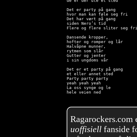
de er der ute et sted

Det er party på gang

hvor man kan føle seg fri

Det har vært på gang

siden Nero’s tid

Flere og flere sliter seg fri
Dansende kropper,

hofter og romper og lår

Halvåpne munner,

rytmen som slår

Gutter og jenter

i sin ungdoms vår

Det er et party på gang

et eller annet sted

Party party party

yeah yeah yeah

La oss synge og le

Ragarockers.com 
uoffisiell
fanside f