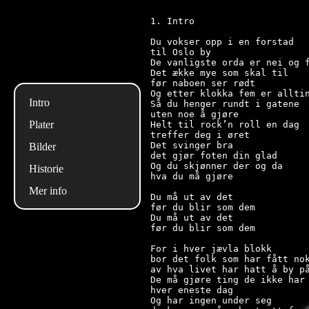
1. Intro

Du vokser opp i en forstad

til Oslo by

De vanligste orda er nei og f
Det ække mye som skal til

før naboen ser rødt

Og etter klokka fem er alltin
Intro
Så du henger rundt i gatene

uten noe å gjøre

Plater
Helt til rock’n roll en dag

treffer deg i øret

Det svinger bra

Bilder
det gjør foten din glad

Og du skjønner der og da

Historie
hva du må gjøre

Mer info
Du må ut av det

før du blir som dem

Du må ut av det

før du blir som dem

For i hver jævla blokk

bor det folk som har fått nok
av hva livet har hatt å by på
De må gjøre ting de ikke har 
hver eneste dag

Og har ingen under seg
