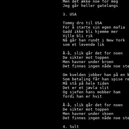
Men det ække noe for meg

Jeg går heller gatelangs

3. USA

Tommy dro til USA

For å starte sin egen mafia

Gadd ikke bli hjemme mer

Ville bli rik

Nå går han rundt i New York

som et levende lik

Å-å, slik går det for noen

De sikter mot toppen

Men havner under broen

Det finnes ingen nåde noe ste
Om kvelden jobber han på en k
Som betaling får han spise re
Må stå på hele tiden

Det er et jævla slit

Og sjefen hans mobber ham

fordi han er hvit

Å-å, slik går det for noen

De sikter mot toppen

Men havner under skoen

Det finnes ingen nåde noe ste
4. Sult
