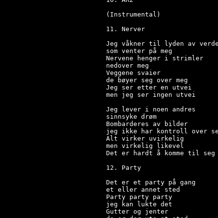
(Instrumental)

11. Nerver

Jeg våkner til lyden av verde
som venter på meg

Nervene henger i strimler

nedover meg

Veggene svaier

de bøyer seg over meg

Jeg ser etter en utvei

men jeg ser ingen utvei

Jeg lever i noen andres

sinnsyke drøm

Bombarderes av bilder

jeg ikke har kontroll over se
Alt virker uvirkelig

men virkelig likevel

Det er hardt å komme til seg 
12. Party

Det er et party på gang

et eller annet sted

Party party party

jeg kan lukte det

Gutter og jenter
