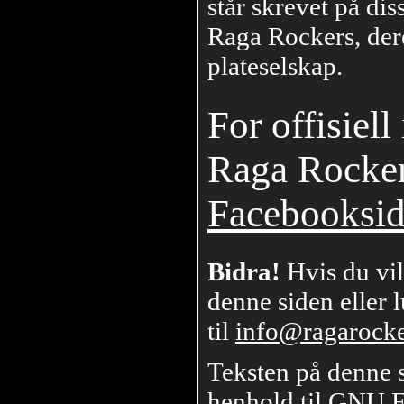
står skrevet på dis
Raga Rockers, der
plateselskap.
For offisiel
Raga Rockers
Facebooksi
Bidra!
Hvis du vil
denne siden eller 
til
info@ragarock
Teksten på denne s
henhold til
GNU F