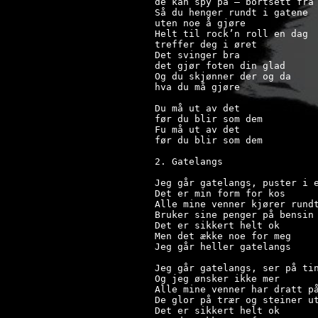
de kan spy på – bortsett fra 
Så du henger rundt i gatene

uten noe å gjøre

Helt til rock’n roll en dag

treffer deg i øret

Det svinger bra

det gjør foten din glad

Og du skjønner der og da

hva du må gjøre

Du må ut av det

før du blir som dem

Fu må ut av det

før du blir som dem

2. Gatelangs

Jeg går gatelangs, puster i e
Det er min form for kos

Alle mine venner kjører rundt
Bruker sine penger på bensin

Det er sikkert helt ok

Men det ække noe for meg

Jeg går heller gatelangs

Jeg går gatelangs, ser på tin
Og jeg ønsker ikke mer

Alle mine venner har dratt på
De glor på trær og steiner ut
Det er sikkert helt ok
