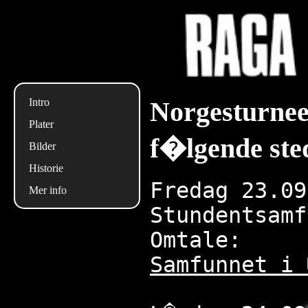
Norgesturnee
Intro
Plater
f�lgende ste
Bilder
Historie
Fredag 23.09
Mer info
Stundentsamf
Omtale:
Samfunnet i 